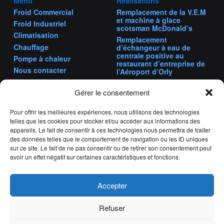
Menu
Réalisations
Froid Commercial
Remplacement de la V.E.M
et machine à glace
Froid Industriel
scotsman McDonald’s
Climatisation
Remplacement
Chauffage
d’échangeur à eau de
centrale positive au
Pompe à chaleur
restaurant d’entreprise de
Nous contacter
l’Aéroport d’Orly
Remplacement
compresseur sur une
Gérer le consentement
centrale positive
Remplacement
Pour offrir les meilleures expériences, nous utilisons des technologies
compresseur à vis sur un
telles que les cookies pour stocker et/ou accéder aux informations des
groupe à eau glacée
appareils. Le fait de consentir à ces technologies nous permettra de traiter
des données telles que le comportement de navigation ou les ID uniques
sur ce site. Le fait de ne pas consentir ou de retirer son consentement peut
avoir un effet négatif sur certaines caractéristiques et fonctions.
Mentions Légales
Politique de Confidentialité
CGU
Accepter
Refuser